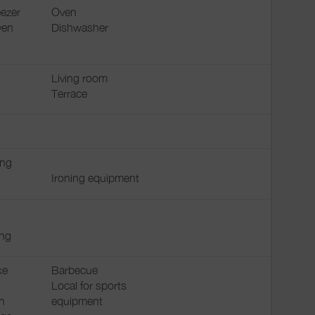
ezer
Oven
ven
Dishwasher
Living room
Terrace
ing
Ironing equipment
ing
ke
Barbecue
Local for sports
n
equipment