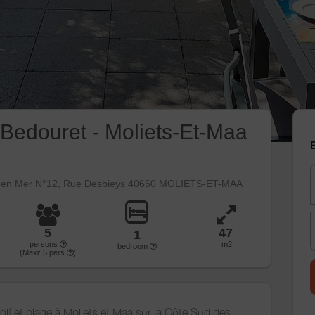
Bedouret - Moliets-Et-Maa
E
een Mer N°12, Rue Desbieys 40660 MOLIETS-ET-MAA
5
47
1
persons
m2
bedroom
(Maxi:
5
pers.
)
 golf et plage à Moliets et Maa sur la Côte Sud des