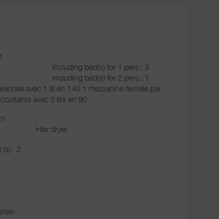
1
including bed(s) for 1 pers.: 3
including bed(s) for 2 pers.: 1
entale avec 1 lit en 140 1 mezzanine fermée par
ccultants avec 3 lits en 90
th
Hair dryer
 (s):
2
chen