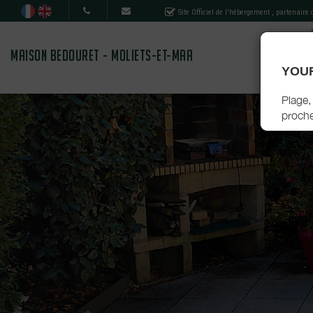
Site Officiel de l'hébergement
, partenaire
MAISON BEDOURET - MOLIETS-ET-MAA
YOUR
Plage,
proche