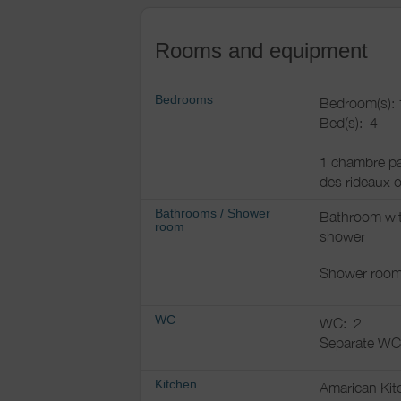
Rooms and equipment
Bedrooms
Bedroom(s): 
Bed(s):
4
1 chambre par
des rideaux o
Bathrooms
/
Shower
Bathroom wi
room
shower
Shower room
WC
WC:
2
Separate WC
Kitchen
Amarican Kit