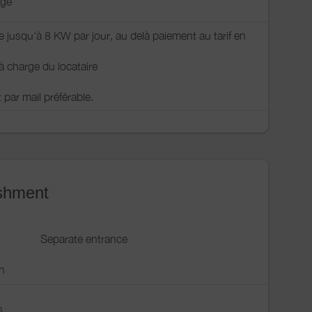
nge
rte jusqu'à 8 KW par jour, au delà paiement au tarif en
à charge du locataire
 par mail préférable.
ishment
Separate entrance
n
s