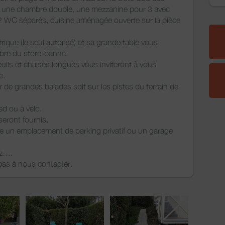
: une chambre double, une mezzanine pour 3 avec
 2 WC séparés, cuisine aménagée ouverte sur la pièce
ique (le seul autorisé) et sa grande table vous
mbre du store-banne.
euils et chaises longues vous inviteront à vous
e.
 de grandes balades soit sur les pistes du terrain de
ed ou à vélo.
 seront fournis.
re un emplacement de parking privatif ou un garage
ez….
pas à nous contacter.