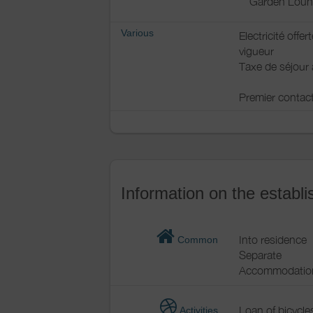
Garden Lou
Various
Electricité offe
vigueur
Taxe de séjour 
Premier contact
Information on the establ
Into residence
Common
Separate
Accommodatio
Loan of bicycle
Activities